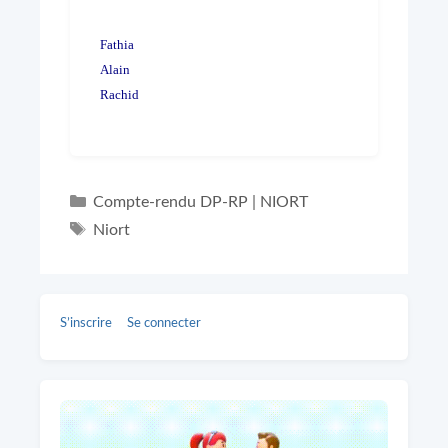
Fathia
Alain
Rachid
Catégories
Compte-rendu DP-RP | NIORT
Étiquettes
Niort
S’inscrire
Se connecter