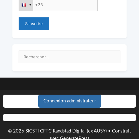
Rechercher :
Connexion administrateur
© 2026 SICSTI CFTC Randstad Digital (ex AUSY)
• Construit
avec
GeneratePress