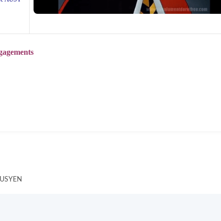
ngagements
 AUSYEN