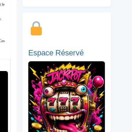
t le
e
 Ces
Espace Réservé