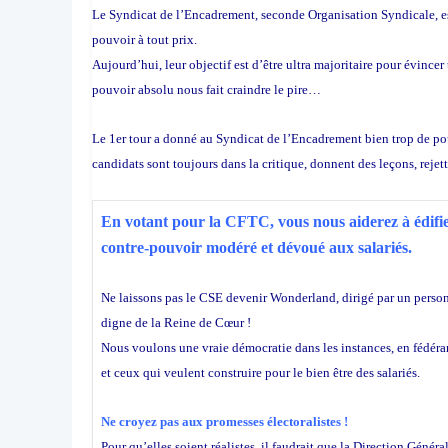
Le Syndicat de l’Encadrement, seconde Organisation Syndicale, est 
pouvoir à tout prix.
Aujourd’hui, leur objectif est d’être ultra majoritaire pour évince
pouvoir absolu nous fait craindre le pire…
Le 1er tour a donné au Syndicat de l’Encadrement bien trop de pouvoi
candidats sont toujours dans la critique, donnent des leçons, rejett
En votant pour la CFTC, vous nous aiderez à édifi
contre-pouvoir modéré et dévoué aux salariés.
Ne laissons pas le CSE devenir Wonderland, dirigé par un pers
digne de la Reine de Cœur !
Nous voulons une vraie démocratie dans les instances, en fédéran
et ceux qui veulent construire pour le bien être des salariés.
Ne croyez pas aux promesses électoralistes !
Pour qu’elles soient réalistes, il faudrait que la Direction Géné