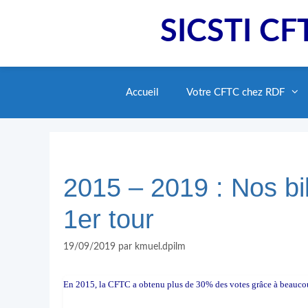
Aller
SICSTI CFT
au
contenu
Accueil
Votre CFTC chez RDF
2015 – 2019 : Nos b
1er tour
19/09/2019
par
kmuel.dpilm
En 2015, la CFTC a obtenu plus de 30% des votes grâce à beauc