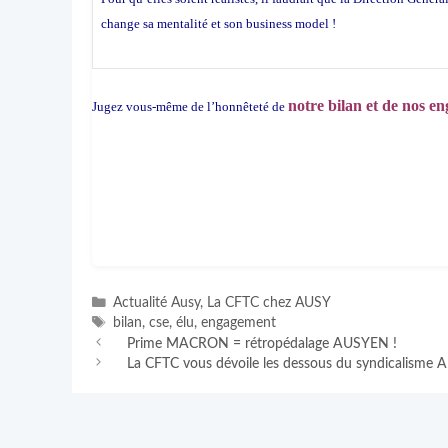
change sa mentalité et son business model !
notre bilan et de nos e
Jugez vous-même de l’honnêteté de
Catégories
Actualité Ausy
,
La CFTC chez AUSY
Étiquettes
bilan
,
cse
,
élu
,
engagement
Prime MACRON = rétropédalage AUSYEN !
La CFTC vous dévoile les dessous du syndicalisme