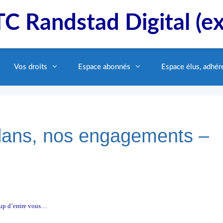
C Randstad Digital (e
Vos droits
Espace abonnés
Espace élus, adhér
ilans, nos engagements –
oup d’entre vous…