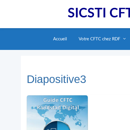
Aller
SICSTI CFT
au
contenu
Accueil
Votre CFTC chez RDF
Diapositive3