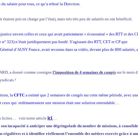
du salaire pour tous, ce qu’a refusé la Direction.
taient pris en charge par l’état), mais très très peu de salariés en ont bénéficié.
njustice envers celles et ceux qui avait patiemment « économisé » des RTT et des CP
n° 323) n’était juridiquement pas fondé. S’agissant des RTT, CET et CP que
Général d’AUSY France, avait reconnu dans sa vidéo, devant plus de 800 salariés, 
NTARD, a donné comme consigne
l’imposition de 4 semaines de congés
sur le mois d
syndicats !
ition, la
CFTC
a estimé que 2 semaines de congés sur cette même période, avec un
s et ceux qui redémarreraient une mission était une solution entendable…
ici
s licites… voir notre article
…
 son incapacité à anticiper une dégringolade du nombre de missions, à consolide
s régulières et à identifier réellement l’ensemble des métiers exercés grâce à un