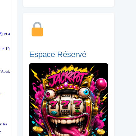
), et a
que 10
Espace Réservé
’Août,
e
r les
e