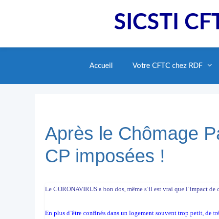
Aller
SICSTI CFT
au
contenu
Accueil
Votre CFTC chez RDF
Après le Chômage Par
CP imposées !
Le CORONAVIRUS a bon dos, même s’il est vrai que l’impact de cett
En plus d’être confinés dans un logement souvent trop petit, de 