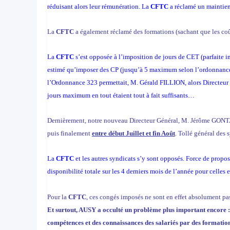
réduisant alors leur rémunération. La
CFTC
a réclamé un maintien 
La
CFTC
a également réclamé des formations (sachant que les coût é
La
CFTC
s’est opposée à l’imposition de jours de CET (parfaite i
estimé qu’imposer des CP (jusqu’à 5 maximum selon l’ordonnance 
l’Ordonnance 323 permettait, M. Gérald FILLION, alors Directeur 
jours maximum en tout étaient tout à fait suffisants…
Dernièrement, notre nouveau Directeur Général, M. Jérôme GO
puis finalement
entre début Juillet et fin Août
. Tollé général des 
La
CFTC
et les autres syndicats s’y sont opposés. Force de propos
disponibilité totale sur les 4 derniers mois de l’année pour celle
Pour la
CFTC
, ces congés imposés ne sont en effet absolument pa
Et surtout, AUSY a occulté un problème plus important encore :
compétences et des connaissances des salariés par des formation