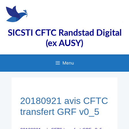
Aller
au
contenu
SICSTI CFTC Randstad Digital
(ex AUSY)
Menu
20180921 avis CFTC
transfert GRF v0_5